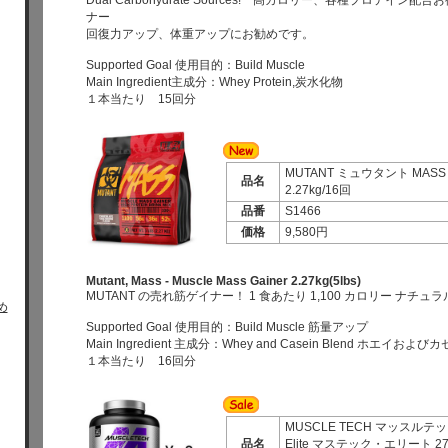
Dual Carbohydrate Sources! 高カロリー、各種プロテイン
ナー
回復力アップ、体重アップにお勧めです。
Supported Goal 使用目的：Build Muscle
Main Ingredient主成分：Whey Protein,炭水化物
１本当たり 15回分
MUTANT ミュウタント MASS
品名
2.27kg/16回
品番
S1466
価格
9,580円
Mutant, Mass - Muscle Mass Gainer 2.27kg(5lbs)
MUTANT の売れ筋ゲイナー！ 1 食あたり 1,100 カロリー ナチ
め
Supported Goal 使用目的：Build Muscle 筋量アップ
Main Ingredient 主成分：Whey and Casein Blend ホエイお
１本当たり 16回分
MUSCLE TECH マッスルテック 
品名
Elite マステック・エリート 2