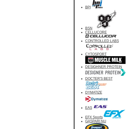
BPI
BSN
CELLUCORE
CONTROLLED LABS
CYTOSPORT
DESIGHNER PROTEIN
DOCTER'S BEST
DYMATIZE
EAS
EFX Sports
GASPARI NU