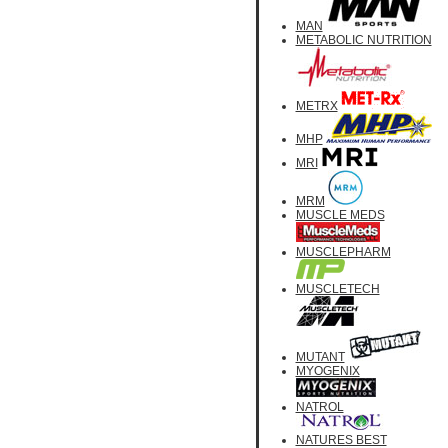
MAN
METABOLIC NUTRITION
METRX
MHP
MRI
MRM
MUSCLE MEDS
MUSCLEPHARM
MUSCLETECH
MUTANT
MYOGENIX
NATROL
NATURES BEST