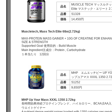
MUSCLE TECH マッスルテック 
品名
Elite マステック・エリート 2.7
品番
S1328
価格
14,450円
Muscletech, Mass Tech Elite 6lbs(2.72kg)
MAX-PROTEIN MASS GAINER + 10G OF CREATINE FOR ENHA
SIZE & STRENGTH
Supported Goal 使用目的：Build Muscle
Main Ingredient主成分：Protein , Carbohydrate
１本当たり 12回分
MHP エムエッチピー UP YOU
品名
ップユアマス XXXL 1350 2.72
品番
S1252
価格
9,650円
MHP Up Your Mass XXXL 1350 2.72kg
長時間効果持続プロテインブレンド、ハイカロリー、BCAA,EAA
ウエイトゲイナー
A nutrient dense weight gainer loaded with 1350 calories per servin