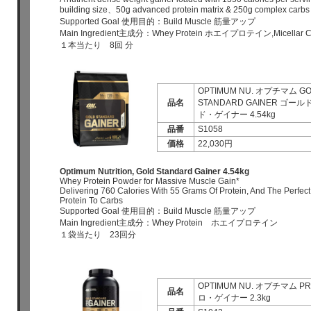
building size、50g advanced protein matrix & 250g complex carbs 
Supported Goal 使用目的：Build Muscle 筋量アップ
Main Ingredient主成分：Whey Protein ホエイプロテイン,Micellar C
１本当たり 8回 分
OPTIMUM NU. オプチマム G
品名
STANDARD GAINER ゴー
ド・ゲイナー 4.54kg
品番
S1058
価格
22,030円
Optimum Nutrition, Gold Standard Gainer 4.54kg
Whey Protein Powder for Massive Muscle Gain*
Delivering 760 Calories With 55 Grams Of Protein, And The Perfec
Protein To Carbs
Supported Goal 使用目的：Build Muscle 筋量アップ
Main Ingredient主成分：Whey Protein ホエイプロテイン
１袋当たり 23回分
OPTIMUM NU. オプチマム PR
品名
ロ・ゲイナー 2.3kg