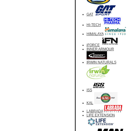
GAT
HI-TECH
HIMALAYA
iFORCE
INNER ARMOUR
IRWIN NATURALS
ISS
KAL
LABRADA
LIFE EXTENSION