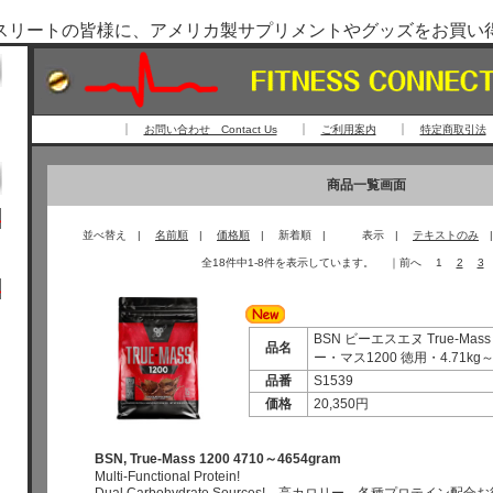
スリートの皆様に、アメリカ製サプリメントやグッズをお買い
お問い合わせ Contact Us
ご利用案内
特定商取引法
商品一覧画面
並べ替え |
名前順
|
価格順
| 新着順 | 表示 |
テキストのみ
全18件中1-8件を表示しています。 ｜前へ 1
2
3
BSN ビーエスエヌ True-Mass
品名
ー・マス1200 徳用・4.71kg～4
品番
S1539
価格
20,350円
BSN, True-Mass 1200 4710～4654gram
Multi-Functional Protein!