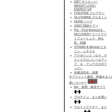
DIET ダイエット/
WEIGHT LOSS /
ENERGY UP
CREATINE クレアチン
GLUTAMINE グルタミン
HERB ハーブ
JOINT 関節ケアー
Pre・Post Workout &
RECOVERY ワークアウ
トフォーミュラ 持久
性、回復
VITAMIN & Mineral ビタ
ミン・ミネラル
アナボリック（ＧＨ，テ
ストステロンレベルアッ
プ ＆ アンチカタボリ
ック）
内蔵活性化・保護
サプリメント激安 特価＆まと
買いコーナー
Big 徳用 格安サプリ
プロテイン まとめ買い
ウエイトゲイナー まと