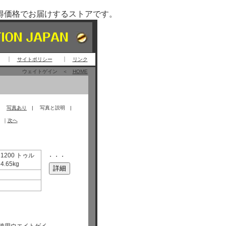
得価格でお届けするストアです。
サイトポリシー
リンク
ウェイトゲイン ＜
HOME
|
写真あり
| 写真と説明 |
｜
次へ
 1200 トゥル
・・・
.65kg