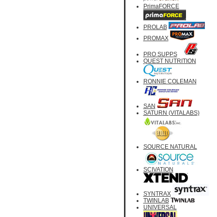
PrimaFORCE
PROLAB
PROMAX
PRO SUPPS
QUEST NUTRITION
RONNIE COLEMAN
SAN
SATURN (VITALABS)
SOURCE NATURAL
SCIVATION
SYNTRAX
TWINLAB
UNIVERSAL