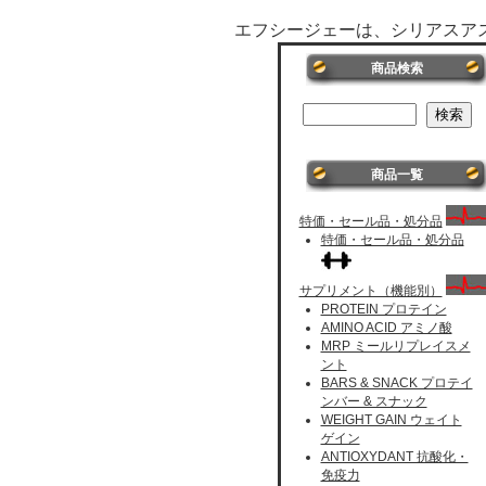
エフシージェーは、シリアスア
商品検索
商品一覧
特価・セール品・処分品
特価・セール品・処分品
サプリメント（機能別）
PROTEIN プロテイン
AMINO ACID アミノ酸
MRP ミールリプレイスメ
ント
BARS & SNACK プロテイ
ンバー & スナック
WEIGHT GAIN ウェイト
ゲイン
ANTIOXYDANT 抗酸化・
免疫力