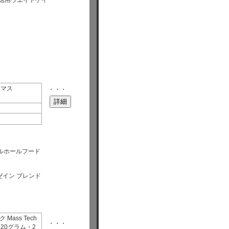
配合お徳用ウエイトゲイ
 マス
・・・
ュラルホールフード
よびカゼイン ブレンド
Mass Tech
・・・
720グラム・2