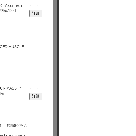
Mass Tech
・・・
2kg/12回
NCED MUSCLE
R MASS ア
・・・
kg
入り、砂糖0グラム
g to assist with