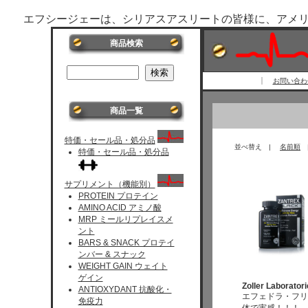
エフシージェーは、シリアスアスリートの皆様に、アメ
商品検索
お問い合わせ 
商品一覧
特価・セール品・処分品
並べ替え |
名前順
特価・セール品・処分品
サプリメント（機能別）
PROTEIN プロテイン
AMINO ACID アミノ酸
MRP ミールリプレイスメ
ント
BARS & SNACK プロテイ
ンバー & スナック
WEIGHT GAIN ウェイト
ゲイン
Zoller Laborator
ANTIOXYDANT 抗酸化・
エフェドラ・フリ
免疫力