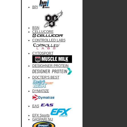
BPI
BSN
CELLUCORE
CONTROLLED LABS
CYTOSPORT
DESIGHNER PROTEIN
DOCTER'S BEST
DYMATIZE
EAS
EFX Sports
GASPARI NU