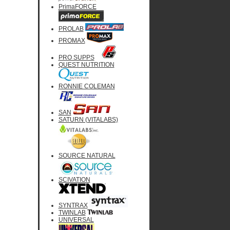
PrimaFORCE
PROLAB
PROMAX
PRO SUPPS
QUEST NUTRITION
RONNIE COLEMAN
SAN
SATURN (VITALABS)
SOURCE NATURAL
SCIVATION
SYNTRAX
TWINLAB
UNIVERSAL