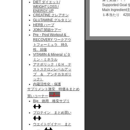
体で実感！！！
DIET ダイエット/
Supported Go
WEIGHT LOSS /
Main Ingredient
ENERGY UP
１本当たり 42
CREATINE クレアチン
GLUTAMINE グルタミン
HERB ハーブ
JOINT 関節ケアー
Pre・Post Workout &
RECOVERY ワークアウ
トフォーミュラ 持久
性、回復
VITAMIN & Mineral ビタ
ミン・ミネラル
アナボリック（ＧＨ，テ
ストステロンレベルアッ
プ ＆ アンチカタボリ
ック）
内蔵活性化・保護
サプリメント激安 特価＆まとめ
買いコーナー
Big 徳用 格安サプリ
プロテイン まとめ買い
ウエイトゲイナー まと