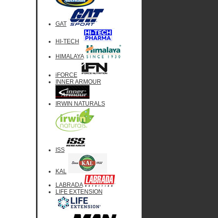
GAT
HI-TECH
HIMALAYA
iFORCE
INNER ARMOUR
IRWIN NATURALS
ISS
KAL
LABRADA
LIFE EXTENSION