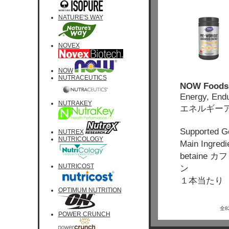
NATURE'S WAY
NOVEX
NOW
NUTRACEUTICS
NOW Foods,
Energy, End
NUTRAKEY
エネルギー
Support
NUTREX
NUTRICOLOGY
Main Ingred
betain
NUTRICOST
ン
１本当たり 
OPTIMUM NUTRITION
全
POWER CRUNCH