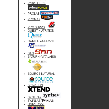
PrimaFORCE
PROLAB
PROMAX
PRO SUPPS
QUEST NUTRITION
RONNIE COLEMAN
SAN
SATURN (VITALABS)
SOURCE NATURAL
SCIVATION
SYNTRAX
TWINLAB
UNIVERSAL