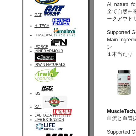
All natural 
全て自然由
GAT
ークアウト
HI-TECH
Supported 
HIMALAYA
Main Ingr
ン
iFORCE
INNER ARMOUR
１本当たり 
IRWIN NATURALS
ISS
KAL
MuscleTech,
LABRADA
血流と血管拡
LIFE EXTENSION
Support