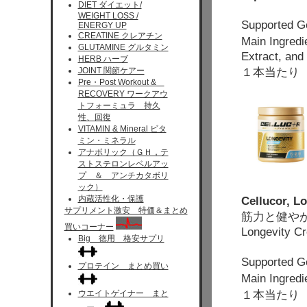
DIET ダイエット/
WEIGHT LOSS /
Supporte
ENERGY UP
CREATINE クレアチン
Main Ingred
GLUTAMINE グルタミン
Extract, and
HERB ハーブ
１本当たり 
JOINT 関節ケアー
Pre・Post Workout &
RECOVERY ワークアウ
トフォーミュラ 持久
性、回復
VITAMIN & Mineral ビタ
ミン・ミネラル
アナボリック（ＧＨ，テ
ストステロンレベルアッ
プ ＆ アンチカタボリ
ック）
内蔵活性化・保護
Cellucor, L
サプリメント激安 特価＆まとめ
筋力と健や
買いコーナー
Longevity C
Big 徳用 格安サプリ
Supported
プロテイン まとめ買い
Main Ingre
１本当たり 
ウエイトゲイナー まと