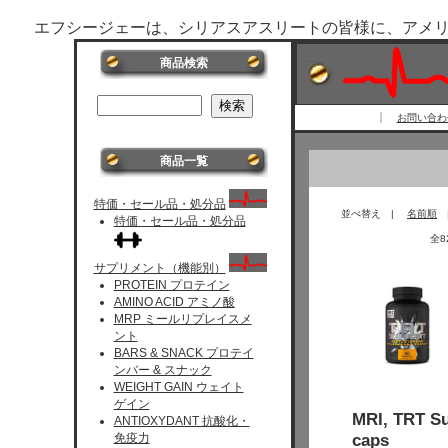
エフシージェーは、シリアスアスリートの皆様に、アメ
商品検索
お問い合わせ 
商品一覧
特価・セール品・処分品
並べ替え |
名前順
特価・セール品・処分品
全
サプリメント（機能別）
PROTEIN プロテイン
AMINO ACID アミノ酸
MRP ミールリプレイスメ
ント
BARS & SNACK プロテイ
ンバー & スナック
WEIGHT GAIN ウェイト
ゲイン
MRI, TRT Su
ANTIOXYDANT 抗酸化・
caps
免疫力