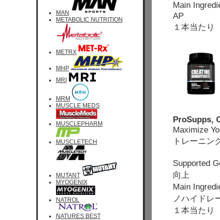
Main Ingred
MAN
AP
METABOLIC NUTRITION
１本当たり 
METRX
MHP
MRI
MRM
MUSCLE MEDS
ProSupps, C
MUSCLEPHARM
Maximize You
トレーニン
MUSCLETECH
Supported
向上
MUTANT
MYOGENIX
Main Ingr
ノハイドレ
NATROL
１本当たり 
NATURES BEST