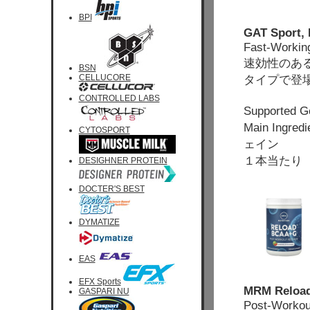
BPI
GAT Sport, 
Fast-Workin
速効性のあ
BSN
CELLUCORE
タイプで登
CONTROLLED LABS
Support
Main In
CYTOSPORT
ェイン
１本当たり 
DESIGHNER PROTEIN
DOCTER'S BEST
DYMATIZE
EAS
EFX Sports
MRM Reload
GASPARI NU
Post-Workou