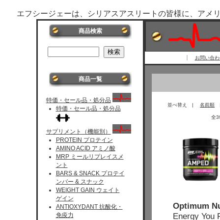
エフシージェーは、シリアスアスリートの皆様に、アメ
商品検索
お問い合わせ 
商品一覧
特価・セール品・処分品
並べ替え |
名前順
特価・セール品・処分品
全
サプリメント（機能別）
PROTEIN プロテイン
AMINO ACID アミノ酸
MRP ミールリプレイスメ
ント
BARS & SNACK プロテイ
ンバー & スナック
WEIGHT GAIN ウェイト
ゲイン
Optimum Nu
ANTIOXYDANT 抗酸化・
Energy You 
免疫力