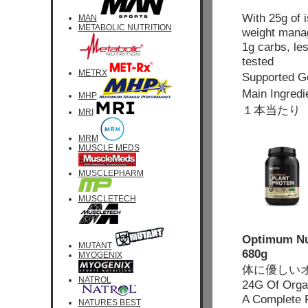
With 25g of 
MAN
METABOLIC NUTRITION
weight mana
1g carbs, le
tested
METRX
Supporte
Main Ing
MHP
１本当たり 
MRI
MRM
MUSCLE MEDS
MUSCLEPHARM
MUSCLETECH
Optimum Nut
MUTANT
680g
MYOGENIX
体に優しい
NATROL
24G Of Organ
A Complete P
NATURES BEST