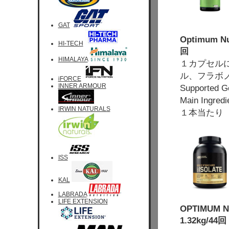
GAT
Optimum Nut
HI-TECH
回
HIMALAYA
１カプセル
ル、フラボ
iFORCE
INNER ARMOUR
Supported
Main Ingr
IRWIN NATURALS
１本当たり 
ISS
KAL
LABRADA
LIFE EXTENSION
OPTIMUM N
1.32kg/44回