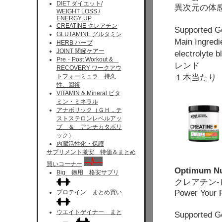
DIET ダイエット/
異次元の体
WEIGHT LOSS /
ENERGY UP
CREATINE クレアチン
Support
GLUTAMINE グルタミン
Main Ingred
HERB ハーブ
JOINT 関節ケアー
electrol
Pre・Post Workout &
レンド
RECOVERY ワークアウ
１本当たり 
トフォーミュラ 持久
性、回復
VITAMIN & Mineral ビタ
ミン・ミネラル
アナボリック（ＧＨ，テ
ストステロンレベルアッ
プ ＆ アンチカタボリ
ック）
内蔵活性化・保護
サプリメント激安 特価＆まとめ
買いコーナー
Optimum Nut
Big 徳用 格安サプリ
クレアチン
Power Your 
プロテイン まとめ買い
ウエイトゲイナー まと
Supported