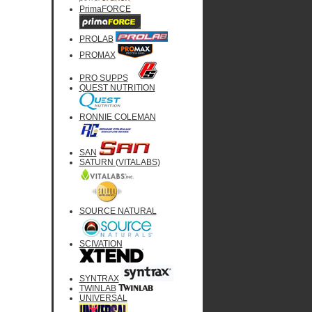
PrimaFORCE
PROLAB
PROMAX
PRO SUPPS
QUEST NUTRITION
RONNIE COLEMAN
SAN
SATURN (VITALABS)
SOURCE NATURAL
SCIVATION
SYNTRAX
TWINLAB
UNIVERSAL