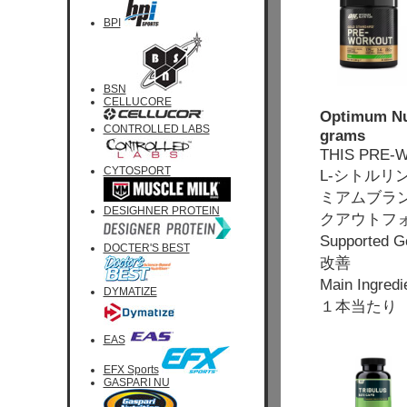
BPI
BSN
CELLUCORE
Optimum Nut
CONTROLLED LABS
grams
THIS PRE-
CYTOSPORT
L-シトルリ
ミアムブラン
DESIGHNER PROTEIN
クアウトフ
Supported
DOCTER'S BEST
改善
Main Ingre
DYMATIZE
１本当たり 
EAS
EFX Sports
GASPARI NU