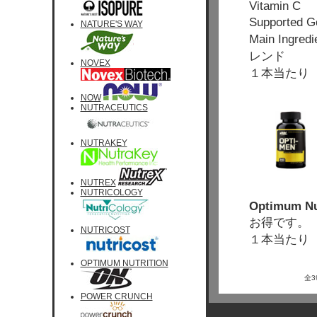
Vitamin C
Supported 
NATURE'S WAY
Main In
レンド
NOVEX
１本当たり 
NOW
NUTRACEUTICS
NUTRAKEY
NUTREX
NUTRICOLOGY
Optimum Nut
お得です。
NUTRICOST
１本当たり 
OPTIMUM NUTRITION
全
POWER CRUNCH