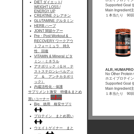
ホエイプロテイン
DIET ダイエット/
Supported Go
WEIGHT LOSS /
Main Ingre
ENERGY UP
１本当たり 90
CREATINE クレアチン
GLUTAMINE グルタミン
HERB ハーブ
JOINT 関節ケアー
Pre・Post Workout &
RECOVERY ワークアウ
トフォーミュラ 持久
性、回復
VITAMIN & Mineral ビタ
ミン・ミネラル
アナボリック（ＧＨ，テ
ALR, HUMAPRO 4
ストステロンレベルアッ
No Other Protei
プ ＆ アンチカタボリ
ホエイプロテイン
ック）
Supported Goal
内蔵活性化・保護
Main Ingre
サプリメント激安 特価＆まとめ
１本当たり 90
買いコーナー
Big 徳用 格安サプリ
プロテイン まとめ買い
ウエイトゲイナー まと