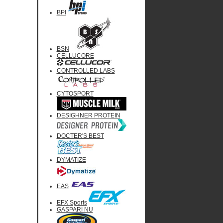
BPI
BSN
CELLUCORE
CONTROLLED LABS
CYTOSPORT
DESIGHNER PROTEIN
DOCTER'S BEST
DYMATIZE
EAS
EFX Sports
GASPARI NU