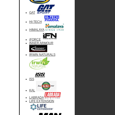
GAT
HI-TECH
HIMALAYA
iFORCE
INNER ARMOUR
IRWIN NATURALS
ISS
KAL
LABRADA
LIFE EXTENSION