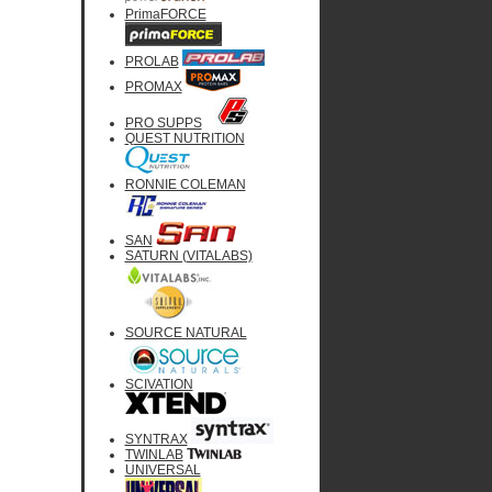
PrimaFORCE
PROLAB
PROMAX
PRO SUPPS
QUEST NUTRITION
RONNIE COLEMAN
SAN
SATURN (VITALABS)
SOURCE NATURAL
SCIVATION
SYNTRAX
TWINLAB
UNIVERSAL