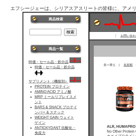
エフシージェーは、シリアスアスリートの皆様に、アメ
商品検索
お問い合わせ 
商品一覧
特価・セール品・処分品
並べ替え |
名前順
特価・セール品・処分品
サプリメント（機能別）
PROTEIN プロテイン
AMINO ACID アミノ酸
MRP ミールリプレイスメ
ント
BARS & SNACK プロテイ
ンバー & スナック
WEIGHT GAIN ウェイト
ゲイン
ALR, HUMAPRO 
ANTIOXYDANT 抗酸化・
No Other Protei
免疫力