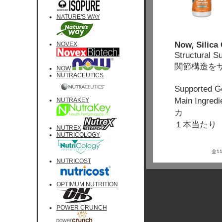
NATURE'S WAY
Now, Silica
NOVEX
Structural S
関節構造をサ
NOW
NUTRACEUTICS
Support
Main Ingred
NUTRAKEY
カ
１本当たり 
NUTREX
NUTRICOLOGY
全1
NUTRICOST
OPTIMUM NUTRITION
POWER CRUNCH