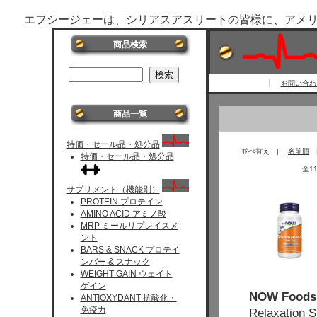
エフシージェーは、シリアスアスリートの皆様に、アメ
商品検索
お問い合わせ 
商品一覧
特価・セール品・処分品
並べ替え |
名前順
特価・セール品・処分品
全1
サプリメント（機能別）
PROTEIN プロテイン
AMINO ACID アミノ酸
MRP ミールリプレイスメ
ント
BARS & SNACK プロテイ
ンバー & スナック
WEIGHT GAIN ウェイト
ゲイン
NOW Foods
ANTIOXYDANT 抗酸化・
免疫力
Relaxatio