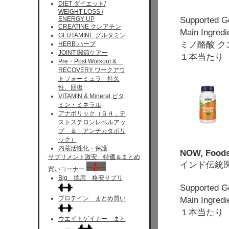
DIET ダイエット/
WEIGHT LOSS /
Support
ENERGY UP
CREATINE クレアチン
Main Ingre
GLUTAMINE グルタミン
ミノ酪酸 
HERB ハーブ
JOINT 関節ケアー
１本当たり 9
Pre・Post Workout &
RECOVERY ワークアウ
トフォーミュラ 持久
性、回復
VITAMIN & Mineral ビタ
ミン・ミネラル
アナボリック（ＧＨ，テ
ストステロンレベルアッ
プ ＆ アンチカタボリ
ック）
内蔵活性化・保護
NOW, Foods
サプリメント激安 特価＆まとめ
インド伝統
買いコーナー
Big 徳用 格安サプリ
Supporte
プロテイン まとめ買い
Main Ingr
１本当たり 
ウエイトゲイナー まと