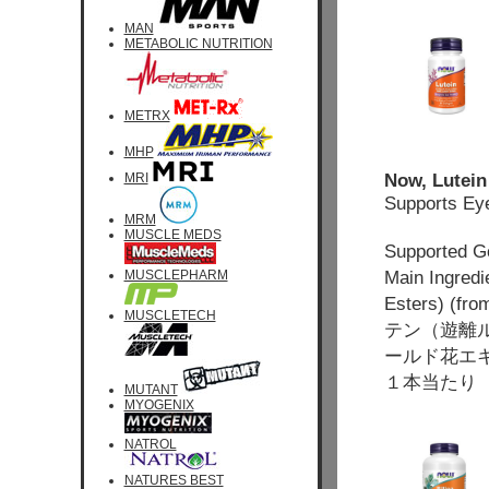
MAN
METABOLIC NUTRITION
METRX
MHP
Now, Lutein
MRI
Supports Ey
MRM
MUSCLE MEDS
Supported
Main Ingred
MUSCLEPHARM
Esters) (fro
MUSCLETECH
テン（遊離
ールド花エ
１本当たり 
MUTANT
MYOGENIX
NATROL
NATURES BEST