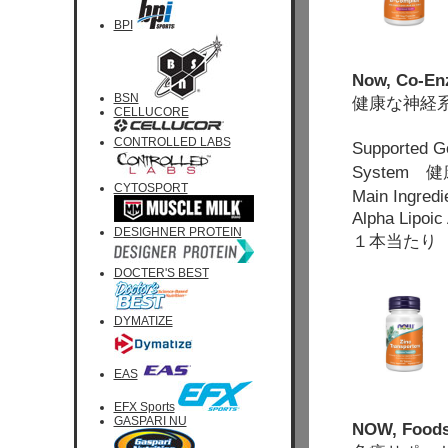
BPI
Now, Co-En
BSN
健康な神経
CELLUCORE
CONTROLLED LABS
Supported 
System
CYTOSPORT
Main In
Alpha Lipoi
DESIGHNER PROTEIN
１本当たり 
DOCTER'S BEST
DYMATIZE
EAS
EFX Sports
GASPARI NU
NOW, Foods 