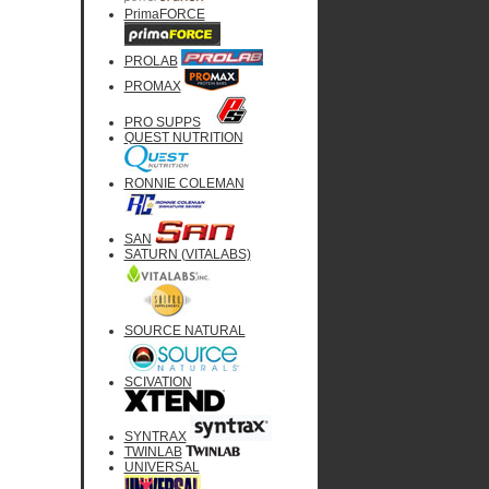
PrimaFORCE
PROLAB
PROMAX
PRO SUPPS
QUEST NUTRITION
RONNIE COLEMAN
SAN
SATURN (VITALABS)
SOURCE NATURAL
SCIVATION
SYNTRAX
TWINLAB
UNIVERSAL