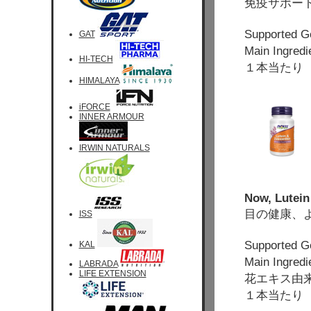
免疫サポー
Supported
GAT
Main Ingre
HI-TECH
１本当たり 9
HIMALAYA
iFORCE
INNER ARMOUR
IRWIN NATURALS
Now, Lutein
目の健康、
ISS
Supporte
KAL
Main Ingr
LABRADA
LIFE EXTENSION
花エキス由
１本当たり 