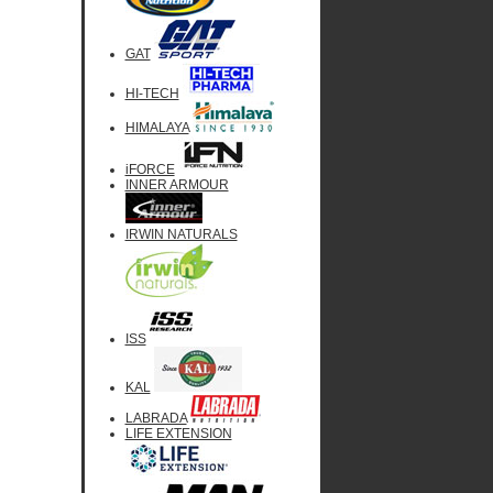
GAT
HI-TECH
HIMALAYA
iFORCE
INNER ARMOUR
IRWIN NATURALS
ISS
KAL
LABRADA
LIFE EXTENSION