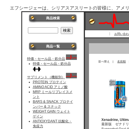
エフシージェーは、シリアスアスリートの皆様に、アメ
商品検索
お問い合わせ 
商品一覧
特価・セール品・処分品
並べ替え |
名前順
特価・セール品・処分品
サプリメント（機能別）
PROTEIN プロテイン
AMINO ACID アミノ酸
MRP ミールリプレイスメ
ント
BARS & SNACK プロテイ
ンバー & スナック
WEIGHT GAIN ウェイト
ゲイン
Xenadrine, Ulti
ANTIOXYDANT 抗酸化・
最新版 ゼナドリ
免疫力