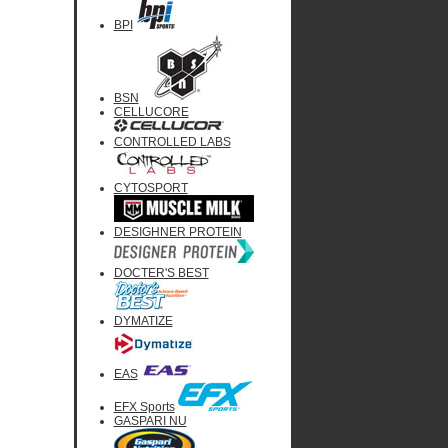
BPI
BSN
CELLUCORE
CONTROLLED LABS
CYTOSPORT
DESIGHNER PROTEIN
DOCTER'S BEST
DYMATIZE
EAS
EFX Sports
GASPARI NU