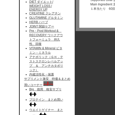
Supported 
DIET ダイエット/
Main Ingred
WEIGHT LOSS /
１本当たり 60
ENERGY UP
CREATINE クレアチン
GLUTAMINE グルタミン
HERB ハーブ
JOINT 関節ケアー
Pre・Post Workout &
RECOVERY ワークアウ
トフォーミュラ 持久
性、回復
VITAMIN & Mineral ビタ
ミン・ミネラル
アナボリック（ＧＨ，テ
ストステロンレベルアッ
プ ＆ アンチカタボリ
ック）
内蔵活性化・保護
サプリメント激安 特価＆まとめ
買いコーナー
Big 徳用 格安サプリ
プロテイン まとめ買い
ウエイトゲイナー まと