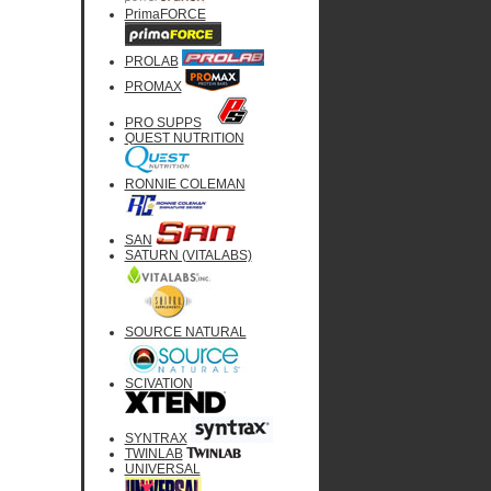
PrimaFORCE
PROLAB
PROMAX
PRO SUPPS
QUEST NUTRITION
RONNIE COLEMAN
SAN
SATURN (VITALABS)
SOURCE NATURAL
SCIVATION
SYNTRAX
TWINLAB
UNIVERSAL