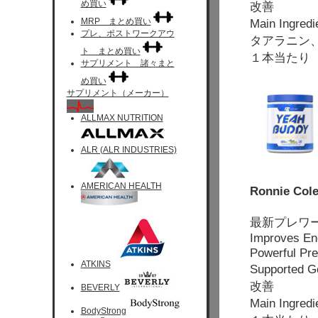
め買い
改善
MRP まとめ買い
Main Ingred
プレ、ポストワークアウ
タアラニン
ト まとめ買い
１本当たり 
サプリメント 諸々まと
め買い
サプリメント（メーカー）
ALLMAX NUTRITION
ALR (ALR INDUSTRIES)
AMERICAN HEALTH
Ronnie Col
最新プレワ
Improves En
Powerful Pr
ATKINS
Supporte
改善
BEVERLY
Main Ingr
BodyStrong