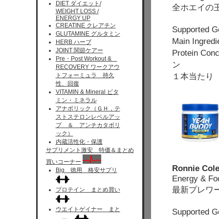
DIET ダイエット/
全ホエイの
WEIGHT LOSS /
ENERGY UP
CREATINE クレアチン
Supported 
GLUTAMINE グルタミン
Main Ingred
HERB ハーブ
JOINT 関節ケアー
Protein Co
Pre・Post Workout &
ン
RECOVERY ワークアウ
１本当たり 
トフォーミュラ 持久
性、回復
VITAMIN & Mineral ビタ
ミン・ミネラル
アナボリック（ＧＨ，テ
ストステロンレベルアッ
プ ＆ アンチカタボリ
ック）
内蔵活性化・保護
サプリメント激安 特価＆まとめ
買いコーナー
Ronnie Col
Big 徳用 格安サプリ
Energy & Fo
最新プレワ
プロテイン まとめ買い
ウエイトゲイナー まと
Supporte