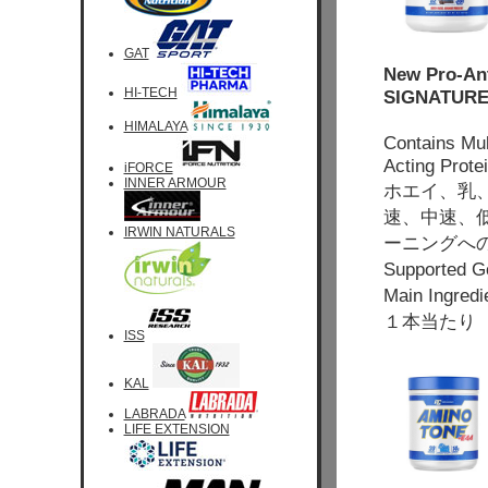
GAT
New Pro-An
HI-TECH
SIGNATURE
HIMALAYA
Contains Mul
Acting Prote
iFORCE
INNER ARMOUR
ホエイ、乳
速、中速、
IRWIN NATURALS
ーニングへ
Supported 
Main Ingre
１本当たり 
ISS
KAL
LABRADA
LIFE EXTENSION