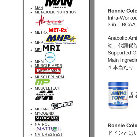
MAN
Ronnie Col
METABOLIC NUTRITION
Intra-Wo
3 in 1 BCAA
METRX
Anabolic A
MHP
給、代謝促
MRI
Supported 
Main Ingr
MRM
MUSCLE MEDS
１本当たり 
MUSCLEPHARM
MUSCLETECH
MUTANT
MYOGENIX
NATROL
Ronnie Co
ドドンとは
NATURES BEST