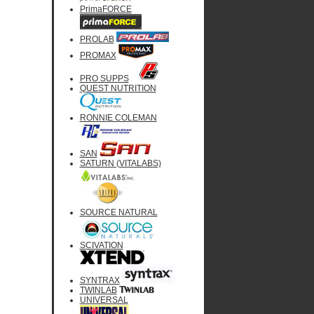
PrimaFORCE
PROLAB
PROMAX
PRO SUPPS
QUEST NUTRITION
RONNIE COLEMAN
SAN
SATURN (VITALABS)
SOURCE NATURAL
SCIVATION
SYNTRAX
TWINLAB
UNIVERSAL