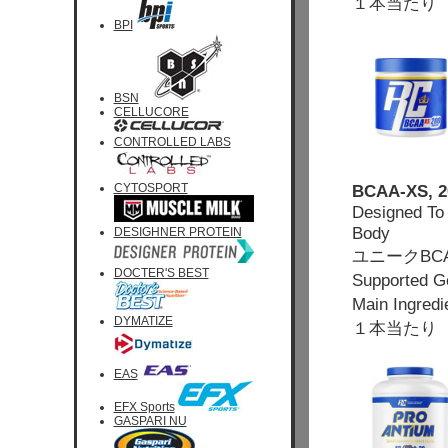
１本当たり 
BPI
BSN
CELLUCORE
CONTROLLED LABS
CYTOSPORT
BCAA-XS, 2
Designed To 
Body
DESIGHNER PROTEIN
ユニークB
DOCTER'S BEST
Supported 
Main Ingr
DYMATIZE
１本当たり 
EAS
EFX Sports
GASPARI NU