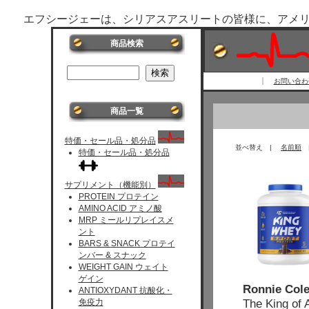
エフシージェーは、シリアスアスリートの皆様に、アメ
商品検索
お問い合わせ 
商品一覧
特価・セール品・処分品
並べ替え |
名前順
特価・セール品・処分品
サプリメント（機能別）
PROTEIN プロテイン
AMINO ACID アミノ酸
MRP ミールリプレイスメ
ント
BARS & SNACK プロテイ
ンバー & スナック
WEIGHT GAIN ウェイト
ゲイン
Ronnie Col
ANTIOXYDANT 抗酸化・
The King of 
免疫力