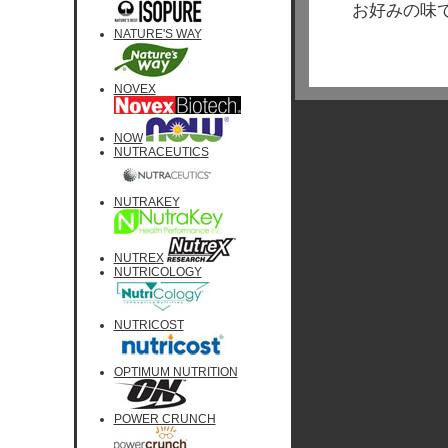
お好みの味
NATURE'S WAY
NOVEX
NOW
NUTRACEUTICS
NUTRAKEY
NUTREX
NUTRICOLOGY
NUTRICOST
OPTIMUM NUTRITION
POWER CRUNCH