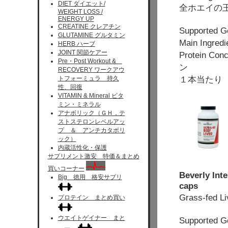
DIET ダイエット/
全ホエイの
WEIGHT LOSS /
ENERGY UP
CREATINE クレアチン
Supported 
GLUTAMINE グルタミン
Main Ingred
HERB ハーブ
JOINT 関節ケアー
Protein Co
Pre・Post Workout &
ン
RECOVERY ワークアウ
１本当たり 
トフォーミュラ 持久
性、回復
VITAMIN & Mineral ビタ
ミン・ミネラル
アナボリック（ＧＨ，テ
ストステロンレベルアッ
プ ＆ アンチカタボリ
ック）
内蔵活性化・保護
サプリメント激安 特価＆まとめ
買いコーナー
Beverly Inte
Big 徳用 格安サプリ
caps
Grass-fe
プロテイン まとめ買い
ウエイトゲイナー まと
Supported 