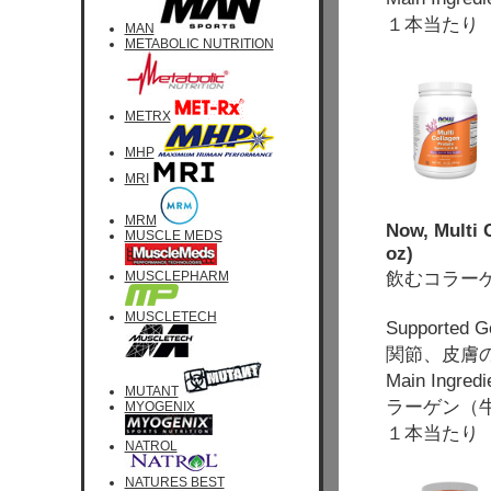
１本当たり 
MAN
METABOLIC NUTRITION
METRX
MHP
MRI
MRM
Now, Multi 
MUSCLE MEDS
oz)
飲むコラーゲンプ
MUSCLEPHARM
MUSCLETECH
Supported 
関節、皮膚
Main Ingr
MUTANT
ラーゲン（
MYOGENIX
１本当たり 
NATROL
NATURES BEST