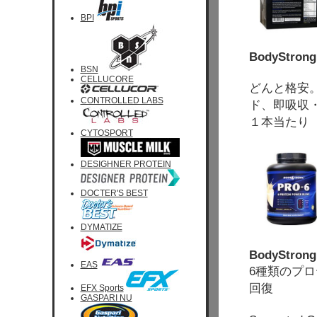
BPI
BodyStrong 
BSN
CELLUCORE
どんと格安
CONTROLLED LABS
ド、即吸収
１本当たり 
CYTOSPORT
DESIGHNER PROTEIN
DOCTER'S BEST
DYMATIZE
BodyStrong,
EAS
6種類のプ
回復
EFX Sports
GASPARI NU