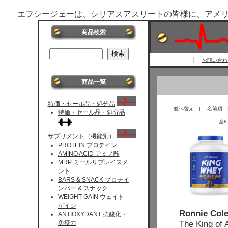
エフシージェーは、シリアスアスリートの皆様に、アメ
商品検索
お問い合わせ 
商品一覧
特価・セール品・処分品
並べ替え |
名前順
特価・セール品・処分品
全
サプリメント（機能別）
PROTEIN プロテイン
AMINO ACID アミノ酸
MRP ミールリプレイスメ
ント
BARS & SNACK プロテイ
ンバー & スナック
WEIGHT GAIN ウェイト
ゲイン
Ronnie Col
ANTIOXYDANT 抗酸化・
The King of 
免疫力