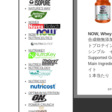
NATURE'S WAY
NOVEX
NOW, Whey P
NOW
NUTRACEUTICS
合成物無添
トプロテイ
NUTRAKEY
シンプル 
Supported 
Main Ing
NUTREX
NUTRICOLOGY
イト
１本当たり 
NUTRICOST
全
OPTIMUM NUTRITION
POWER CRUNCH