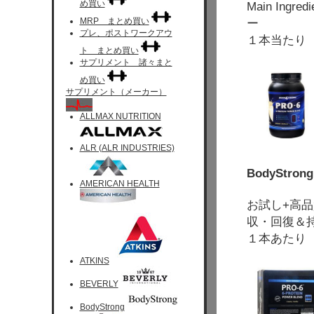
め買い
Main Ingr
MRP まとめ買い
ー
プレ、ポストワークアウ
１本当たり 
ト まとめ買い
サプリメント 諸々まと
め買い
サプリメント（メーカー）
ALLMAX NUTRITION
ALR (ALR INDUSTRIES)
BodyStrong
AMERICAN HEALTH
お試し+高
収・回復＆
１本あたり 
ATKINS
BEVERLY
BodyStrong