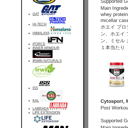
Supported 
Main Ingred
whey protein
GAT
micellar case
HI-TECH
ホエイ プロ
ン、ホエイ
HIMALAYA
ン、ミセル 
iFORCE
１本当たり 
INNER ARMOUR
IRWIN NATURALS
ISS
Cytosport, 
KAL
Post Wo
LABRADA
LIFE EXTENSION
Supported
Main Ingr