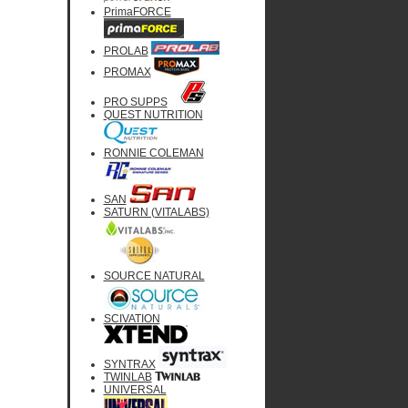
PrimaFORCE
PROLAB
PROMAX
PRO SUPPS
QUEST NUTRITION
RONNIE COLEMAN
SAN
SATURN (VITALABS)
SOURCE NATURAL
SCIVATION
SYNTRAX
TWINLAB
UNIVERSAL